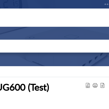
+++ 
 UG600 (Test)