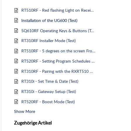
RT510RF - Red flashing Light on Receiver (Test)
Installation of the UG600 (Test)
SQ610RF Operating Keys & Buttons (Test)
RT310RF Installer Mode (Test)
RT510RF - 5 degrees on the screen Frost Protection (Test)
RT520RF - Setting Program Schedules (Test Article)
RT310RF - Pairing with the RXRT510 Receiver - Translation Test !
RT310i - Set Time & Date (Test)
RT310i - Gateway Setup (Test)
RT520RF - Boost Mode (Test)
Show More
Zugehörige
Artikel