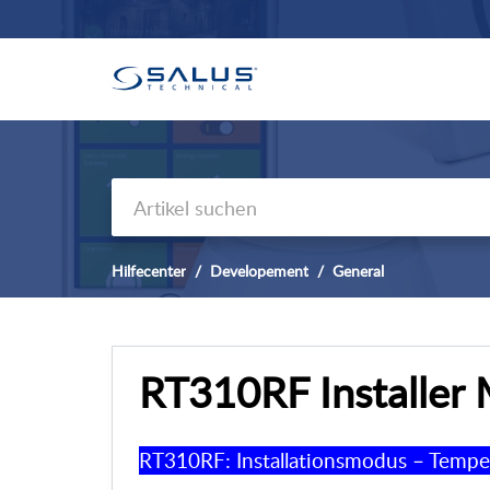
Hilfecenter
Developement
General
RT310RF Installer 
RT310RF: Installationsmodus – Tempe