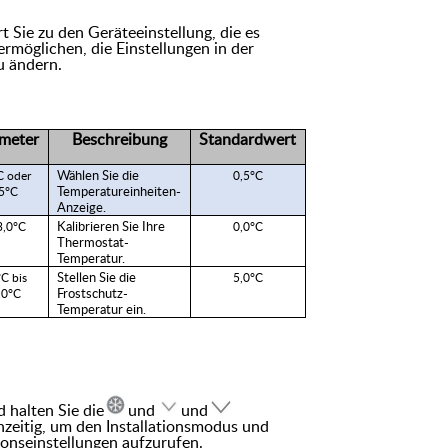
t Sie zu den Geräteeinstellung, die es
ermöglichen, die Einstellungen in der
u ändern.
meter
Beschreibung
Standardwert
Wählen Sie die
C oder
0,5°C
Temperatureinheiten-
5°C
Anzeige.
Kalibrieren Sie Ihre
3,0°C
0,0°C
Thermostat-
Temperatur.
Stellen Sie die
C bis
5,0°C
Frostschutz-
,0°C
Temperatur ein.
 halten Sie die
und
und
hzeitig, um den Installationsmodus und
tionseinstellungen aufzurufen.