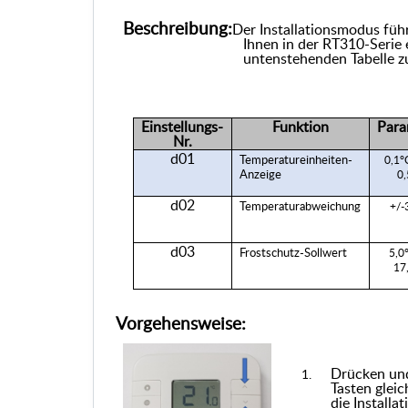
Beschreibung:
Der Installationsmodus führ
Ihnen in der RT310-Serie 
untenstehenden Tabelle z
Einstellungs-
Funktion
Para
Nr.
d01
Temperatureinheiten-
0,1°
Anzeige
0,
d02
Temperaturabweichung
+/-
d03
Frostschutz-Sollwert
5,0°
17
Vorgehensweise:
Drücken und
Tasten gleic
die Installa