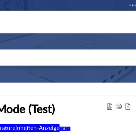
+++ K
Mode (Test)
ratureinheiten-Anzeige
(4.8.1) .