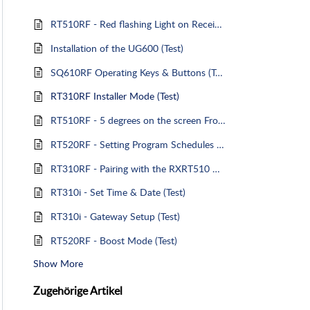
RT510RF - Red flashing Light on Receiver (Test)
Installation of the UG600 (Test)
SQ610RF Operating Keys & Buttons (Test)
RT310RF Installer Mode (Test)
RT510RF - 5 degrees on the screen Frost Protection (Test)
RT520RF - Setting Program Schedules (Test Article)
RT310RF - Pairing with the RXRT510 Receiver - Translation Test !
RT310i - Set Time & Date (Test)
RT310i - Gateway Setup (Test)
RT520RF - Boost Mode (Test)
Show More
Zugehörige
Artikel