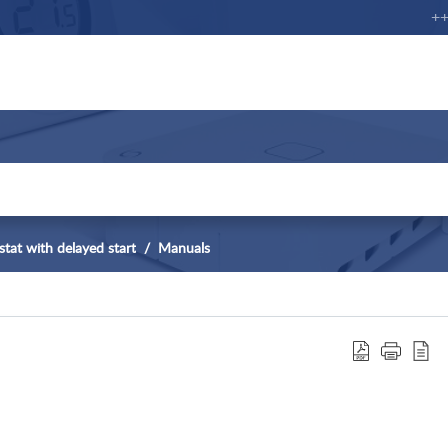
+++ 
at with delayed start
Manuals