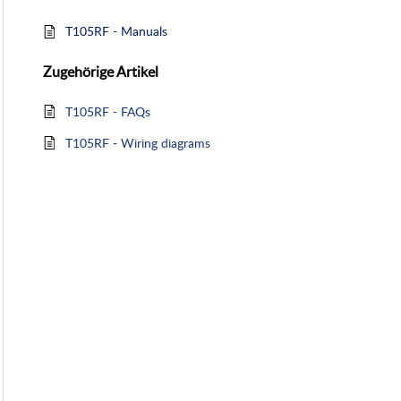
T105RF - Manuals
Zugehörige
Artikel
T105RF - FAQs
T105RF - Wiring diagrams