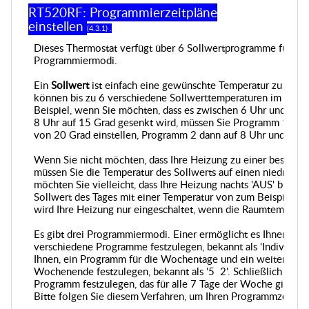
RT520RF: Programmierzeitpläne
einstellen
(4.3.1) .
Dieses Thermostat verfügt über 6 Sollwertprogramme für jed
Programmiermodi.
Ein
Sollwert
ist einfach eine gewünschte Temperatur zu einer
können bis zu 6 verschiedene Sollwerttemperaturen im Lauf
Beispiel, wenn Sie möchten, dass es zwischen 6 Uhr und 8 U
8 Uhr auf 15 Grad gesenkt wird, müssen Sie Programm 1 auf 
von 20 Grad einstellen, Programm 2 dann auf 8 Uhr und 15 
Wenn Sie nicht möchten, dass Ihre Heizung zu einer bestimmt
müssen Sie die Temperatur des Sollwerts auf einen niedrigen W
möchten Sie vielleicht, dass Ihre Heizung nachts 'AUS' bleibt,
Sollwert des Tages mit einer Temperatur von zum Beispiel 10
wird Ihre Heizung nur eingeschaltet, wenn die Raumtemperatur
Es gibt drei Programmiermodi. Einer ermöglicht es Ihnen, fü
verschiedene Programme festzulegen, bekannt als 'Individuell'
Ihnen, ein Programm für die Wochentage und ein weiteres P
Wochenende festzulegen, bekannt als '5 2'. Schließlich ermög
Programm festzulegen, das für alle 7 Tage der Woche gilt, bek
Bitte folgen Sie diesem Verfahren, um Ihren Programmzeitpla