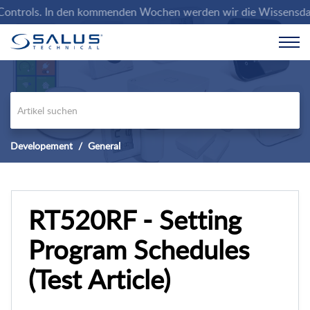
ols. In den kommenden Wochen werden wir die Wissensdatenbank m
Developement
General
RT520RF - Setting
Program Schedules
(Test Article)