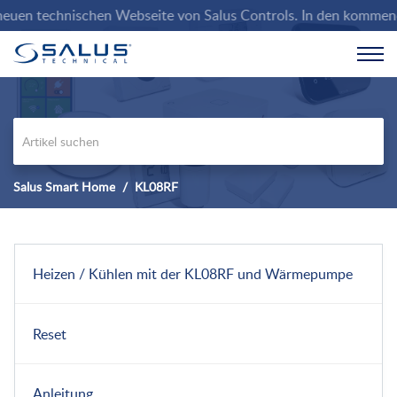
n technischen Webseite von Salus Controls. In den kommenden Wo
Salus Smart Home
KL08RF
Heizen / Kühlen mit der KL08RF und Wärmepumpe
Reset
Anleitung